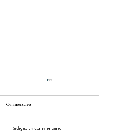
Commentaires
Qui s'occupe de bébé?
Rédigez un commentaire...
Combien de temps 
séance?